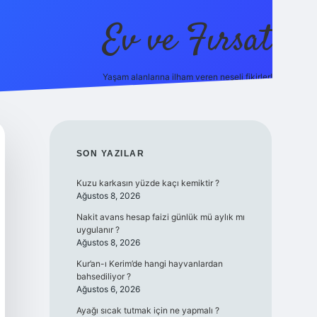
Ev ve Fırsat
Yaşam alanlarına ilham veren neşeli fikirler!
dcasino giriş
vdcasino giriş
https://www.betexper.xyz/
SIDEBAR
SON YAZILAR
Kuzu karkasın yüzde kaçı kemiktir ?
Ağustos 8, 2026
Nakit avans hesap faizi günlük mü aylık mı
uygulanır ?
Ağustos 8, 2026
Kur’an-ı Kerim’de hangi hayvanlardan
bahsediliyor ?
Ağustos 6, 2026
Ayağı sıcak tutmak için ne yapmalı ?