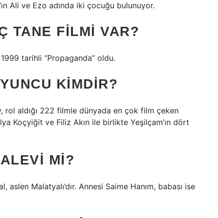
’ın Ali ve Ezo adında iki çocuğu bulunuyor.
Ç TANE FILMI VAR?
 1999 tarihli “Propaganda” oldu.
OYUNCU KIMDIR?
, rol aldığı 222 filmle dünyada en çok film çeken
a Koçyiğit ve Filiz Akın ile birlikte Yeşilçam’ın dört
ALEVI MI?
l, aslen Malatyalı’dır. Annesi Saime Hanım, babası ise