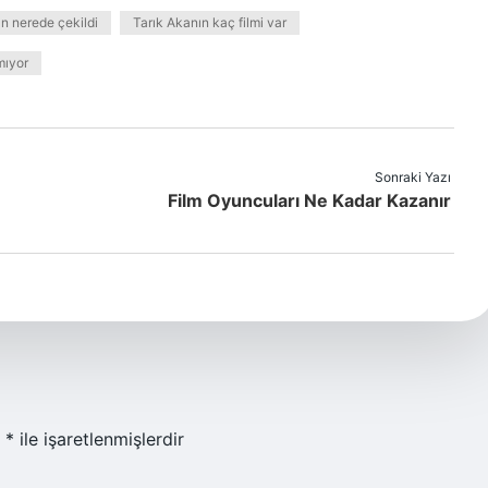
n nerede çekildi
Tarık Akanın kaç filmi var
mıyor
Sonraki Yazı
Film Oyuncuları Ne Kadar Kazanır
r
*
ile işaretlenmişlerdir