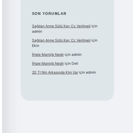
SON YORUMLAR
Sağılan Anne Sütü Kaç Cc Verilmeli
için
admin
Sağılan Anne Sütü Kaç Cc Verilmeli
için
Ekin
İHale Mantığı Nedir
için
admin
İHale Mantığı Nedir
için
Deli
20 Tl Nin Arkasında Kim Var
için
admin