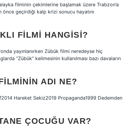
alayka filminin çekimlerine başlamak üzere Trabzon’a
önce geçirdiği kalp krizi sonucu hayatını
LI FILMI HANGISI?
zyonda yayınlanırken Zübük filmi neredeyse hiç
glarda “Zübük” kelimesinin kullanılması bazı davaların
ILMININ ADI NE?
uf2014 Hareket Sekiz2019 Propaganda1999 Dedemden
 TANE ÇOCUĞU VAR?