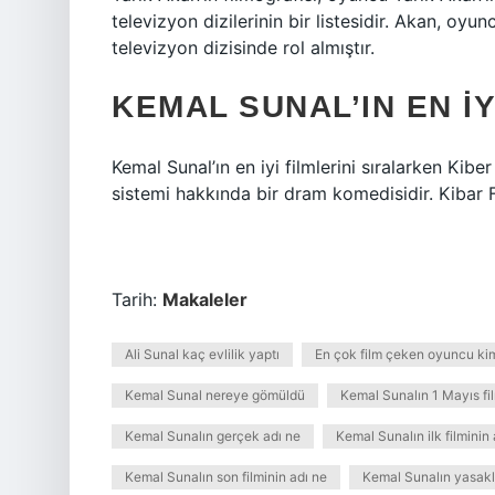
televizyon dizilerinin bir listesidir. Akan, oy
televizyon dizisinde rol almıştır.
KEMAL SUNAL’IN EN IY
Kemal Sunal’ın en iyi filmlerini sıralarken K
sistemi hakkında bir dram komedisidir. Kibar F
Tarih:
Makaleler
Ali Sunal kaç evlilik yaptı
En çok film çeken oyuncu ki
Kemal Sunal nereye gömüldü
Kemal Sunalın 1 Mayıs fil
Kemal Sunalın gerçek adı ne
Kemal Sunalın ilk filminin 
Kemal Sunalın son filminin adı ne
Kemal Sunalın yasaklı