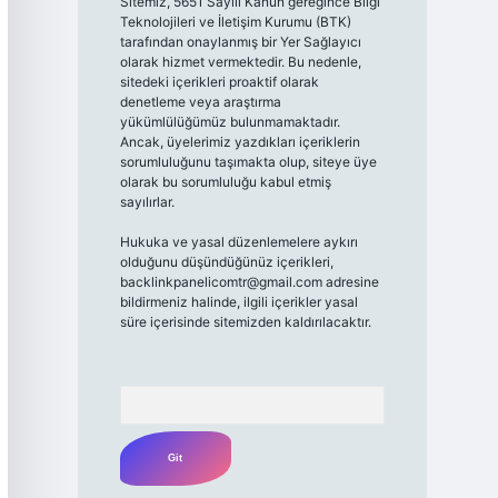
Sitemiz, 5651 Sayılı Kanun gereğince Bilgi
Teknolojileri ve İletişim Kurumu (BTK)
tarafından onaylanmış bir Yer Sağlayıcı
olarak hizmet vermektedir. Bu nedenle,
sitedeki içerikleri proaktif olarak
denetleme veya araştırma
yükümlülüğümüz bulunmamaktadır.
Ancak, üyelerimiz yazdıkları içeriklerin
sorumluluğunu taşımakta olup, siteye üye
olarak bu sorumluluğu kabul etmiş
sayılırlar.
Hukuka ve yasal düzenlemelere aykırı
olduğunu düşündüğünüz içerikleri,
backlinkpanelicomtr@gmail.com
adresine
bildirmeniz halinde, ilgili içerikler yasal
süre içerisinde sitemizden kaldırılacaktır.
Arama