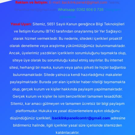
Reklam ve İletişim:
E-mail:
backlinkpaneli@gmail.com
Teams:
forumhizmeti@gmail.com
Whatsapp: 0262 606 0 726
Telegram:
@karabul
Yasal Uyarı:
Sitemiz, 5651 Sayılı Kanun gereğince Bilgi Teknolojileri
ve İletişim Kurumu (BTK) tarafından onaylanmış bir Yer Sağlayıcı
olarak hizmet vermektedir. Bu nedenle, sitedeki içerikleri proaktif
olarak denetleme veya araştırma yükümlülüğümüz bulunmamaktadır.
Ancak, üyelerimiz yazdıkları içeriklerin sorumluluğunu taşımakta olup,
siteye üye olarak bu sorumluluğu kabul etmiş sayılırlar. Bu internet
sitesi, herhangi bir marka, kurum veya şahıs şirketi ile hiçbir bağlantısı
bulunmamaktadır. Sitede yalnızca kendi hazırladığımız makaleler
paylaşılmaktadır. Burada yer alan içerikler haber niteliği taşımamakta
olup, gerçek kurum ve kişiler hakkında paylaşım yapılmamaktadır.
Gerçek kurum ve kişiler ile isim benzerlikleri tamamen tesadüfidir.
Sitemiz, kar amacı gütmeyen ve tamamen ücretsiz bir bilgi paylaşım
platformudur. Hukuka ve yasal düzenlemelere aykırı olduğunu
düşündüğünüz içerikleri,
backlinkpanelicomtr@gmail.com
adresine
bildirmeniz halinde, ilgili içerikler yasal süre içerisinde sitemizden
kaldırılacaktır.