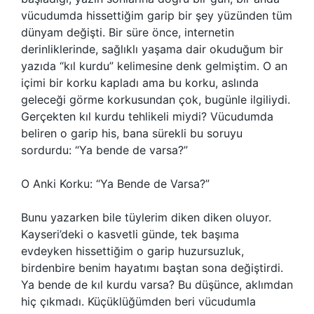
vücudumda hissettiğim garip bir şey yüzünden tüm
dünyam değişti. Bir süre önce, internetin
derinliklerinde, sağlıklı yaşama dair okuduğum bir
yazıda “kıl kurdu” kelimesine denk gelmiştim. O an
içimi bir korku kapladı ama bu korku, aslında
geleceği görme korkusundan çok, bugünle ilgiliydi.
Gerçekten kıl kurdu tehlikeli miydi? Vücudumda
beliren o garip his, bana sürekli bu soruyu
sordurdu: “Ya bende de varsa?”
O Anki Korku: “Ya Bende de Varsa?”
Bunu yazarken bile tüylerim diken diken oluyor.
Kayseri’deki o kasvetli günde, tek başıma
evdeyken hissettiğim o garip huzursuzluk,
birdenbire benim hayatımı baştan sona değiştirdi.
Ya bende de kıl kurdu varsa? Bu düşünce, aklımdan
hiç çıkmadı. Küçüklüğümden beri vücudumla