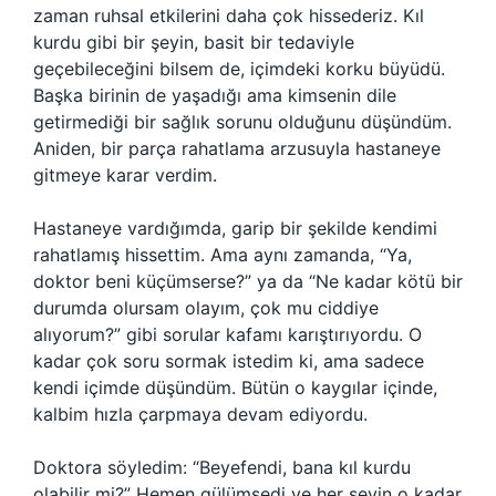
zaman ruhsal etkilerini daha çok hissederiz. Kıl
kurdu gibi bir şeyin, basit bir tedaviyle
geçebileceğini bilsem de, içimdeki korku büyüdü.
Başka birinin de yaşadığı ama kimsenin dile
getirmediği bir sağlık sorunu olduğunu düşündüm.
Aniden, bir parça rahatlama arzusuyla hastaneye
gitmeye karar verdim.
Hastaneye vardığımda, garip bir şekilde kendimi
rahatlamış hissettim. Ama aynı zamanda, “Ya,
doktor beni küçümserse?” ya da “Ne kadar kötü bir
durumda olursam olayım, çok mu ciddiye
alıyorum?” gibi sorular kafamı karıştırıyordu. O
kadar çok soru sormak istedim ki, ama sadece
kendi içimde düşündüm. Bütün o kaygılar içinde,
kalbim hızla çarpmaya devam ediyordu.
Doktora söyledim: “Beyefendi, bana kıl kurdu
olabilir mi?” Hemen gülümsedi ve her şeyin o kadar