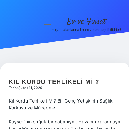
Ev ve Fırsat
menüyü
aç
Yaşam alanlarına ilham veren neşeli fikirler!
Anasayfa
Gizlilik Politikası
Yasal Uyarı
Hakkımızda
KIL KURDU TEHLIKELI MI ?
Tarih: Şubat 11, 2026
Kıl Kurdu Tehlikeli Mi? Bir Genç Yetişkinin Sağlık
Korkusu ve Mücadele
Kayseri’nin soğuk bir sabahıydı. Havanın kararmaya
başladığı, yazın sonlarına doğru bir gün, bir anda