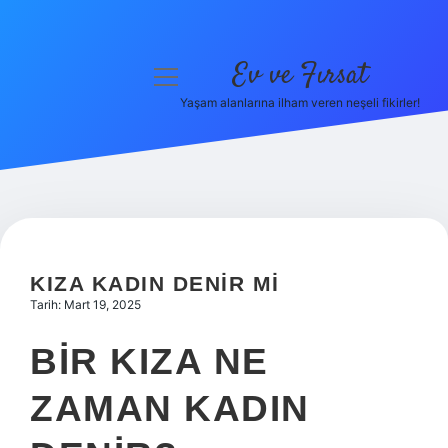
Ev ve Fırsat
menüyü
aç
Yaşam alanlarına ilham veren neşeli fikirler!
Anasayfa
Gizlilik Politikası
Yasal Uyarı
Hakkımızda
KIZA KADIN DENIR MI
Tarih: Mart 19, 2025
BIR KIZA NE
ZAMAN KADIN