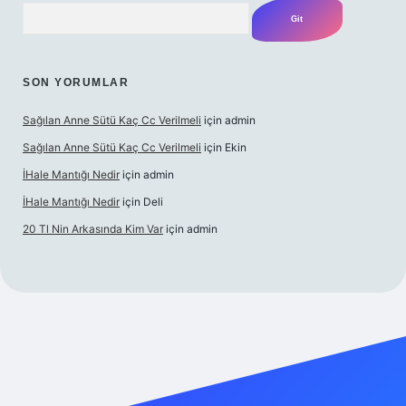
Arama
SON YORUMLAR
Sağılan Anne Sütü Kaç Cc Verilmeli
için
admin
Sağılan Anne Sütü Kaç Cc Verilmeli
için
Ekin
İHale Mantığı Nedir
için
admin
İHale Mantığı Nedir
için
Deli
20 Tl Nin Arkasında Kim Var
için
admin
sino giriş
vdcasino giriş
https://www.betexper.xyz/