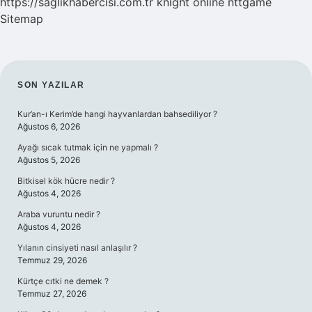
https://saglikhabercisi.com.tr
knight online
nttgame
Sitemap
SIDEBAR
SON YAZILAR
Kur’an-ı Kerim’de hangi hayvanlardan bahsediliyor ?
Ağustos 6, 2026
Ayağı sıcak tutmak için ne yapmalı ?
Ağustos 5, 2026
Bitkisel kök hücre nedir ?
Ağustos 4, 2026
Araba vuruntu nedir ?
Ağustos 4, 2026
Yılanın cinsiyeti nasıl anlaşılır ?
Temmuz 29, 2026
Kürtçe cıtki ne demek ?
Temmuz 27, 2026