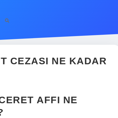
https://ilbet.online/
v
T CEZASI NE KADAR
CERET AFFI NE
?