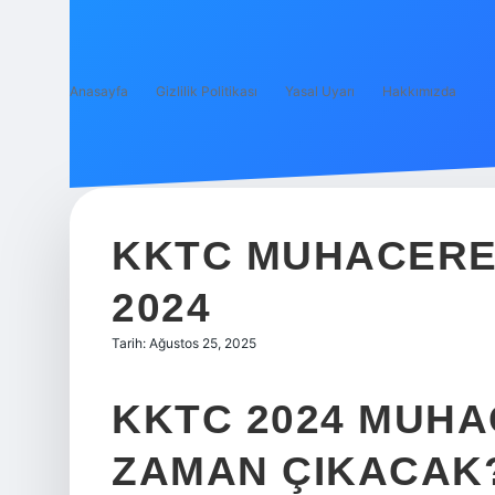
Anasayfa
Gizlilik Politikası
Yasal Uyarı
Hakkımızda
KKTC MUHACERE
2024
Tarih: Ağustos 25, 2025
KKTC 2024 MUHA
ZAMAN ÇIKACAK