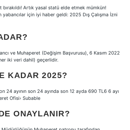
t bırakıldı! Artık yasal statü elde etmek mümkün!
yabancılar için iyi haber geldi: 2025 Dış Çalışma İzni
KADAR?
bancı ve Muhaperet (Değişim Başvurusu), 6 Kasım 2022
r iki veri dahil) geçerlidir.
E KADAR 2025?
 son 24 ayının son 24 ayında son 12 ayda 690 TL6 6 ayı
ret Ofisi› Subable
DE ONAYLANIR?
is Müdürlüğünün Muhaperet patronu tarafından