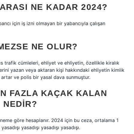
ARASI NE KADAR 2024?
ncı için iş izni olmayan bir yabancıyla çalışan
NMEZSE NE OLUR?
trafik cümleleri, ehliyet ve ehliyetin, özellikle kiralık
erini yazan veya aktaran kişi hakkındaki ehliyetin kimlik
 artar ve polis bir yasal dava sunmuştur.
EN FAZLA KAÇAK KALAN
 NEDIR?
öneme göre hesaplanır. 2024 için bu ceza, ortalama 1
ı yasadışı yasadışı yasadışı yasadışı.