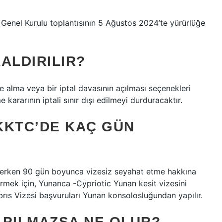
 Genel Kurulu toplantısının 5 Ağustos 2024’te yürürlüğe
ALDIRILIR?
ize alma veya bir iptal davasının açılması seçenekleri
me kararının iptali sınır dışı edilmeyi durduracaktır.
KKTC’DE KAÇ GÜN
rerken 90 gün boyunca vizesiz seyahat etme hakkına
rmek için, Yunanca -Cypriotic Yunan kesit vizesini
rıs Vizesi başvuruları Yunan konsolosluğundan yapılır.
APILMAZSA NE OLUR?