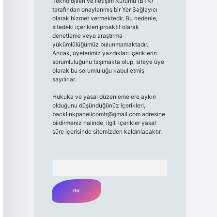
Teknolojileri ve İletişim Kurumu (BTK)
tarafından onaylanmış bir Yer Sağlayıcı
olarak hizmet vermektedir. Bu nedenle,
sitedeki içerikleri proaktif olarak
denetleme veya araştırma
yükümlülüğümüz bulunmamaktadır.
Ancak, üyelerimiz yazdıkları içeriklerin
sorumluluğunu taşımakta olup, siteye üye
olarak bu sorumluluğu kabul etmiş
sayılırlar.
Hukuka ve yasal düzenlemelere aykırı
olduğunu düşündüğünüz içerikleri,
backlinkpanelicomtr@gmail.com
adresine
bildirmeniz halinde, ilgili içerikler yasal
süre içerisinde sitemizden kaldırılacaktır.
Arama