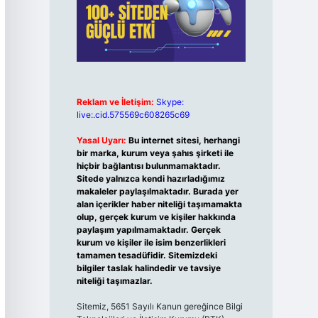
Reklam ve İletişim:
Skype:
live:.cid.575569c608265c69
Yasal Uyarı:
Bu internet sitesi, herhangi
bir marka, kurum veya şahıs şirketi ile
hiçbir bağlantısı bulunmamaktadır.
Sitede yalnızca kendi hazırladığımız
makaleler paylaşılmaktadır. Burada yer
alan içerikler haber niteliği taşımamakta
olup, gerçek kurum ve kişiler hakkında
paylaşım yapılmamaktadır. Gerçek
kurum ve kişiler ile isim benzerlikleri
tamamen tesadüfidir. Sitemizdeki
bilgiler taslak halindedir ve tavsiye
niteliği taşımazlar.
Sitemiz, 5651 Sayılı Kanun gereğince Bilgi