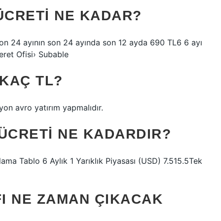
ÜCRETI NE KADAR?
 son 24 ayının son 24 ayında son 12 ayda 690 TL6 6 ayı
ret Ofisi› Subable
 KAÇ TL?
lyon avro yatırım yapmalıdır.
 ÜCRETI NE KADARDIR?
ma Tablo 6 Aylık 1 Yarıklık Piyasası (USD) 7.515.5Tek
I NE ZAMAN ÇIKACAK