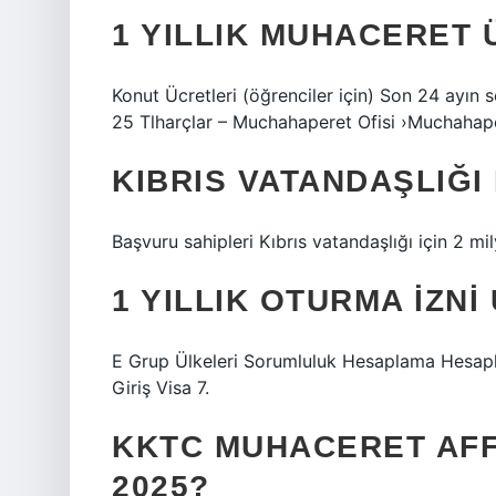
1 YILLIK MUHACERET 
Konut Ücretleri (öğrenciler için) Son 24 ayın
25 Tlharçlar – Muchahaperet Ofisi ›Muchahape
KIBRIS VATANDAŞLIĞI
Başvuru sahipleri Kıbrıs vatandaşlığı için 2 mi
1 YILLIK OTURMA IZNI
E Grup Ülkeleri Sorumluluk Hesaplama Hesapla
Giriş Visa 7.
KKTC MUHACERET AFF
2025?