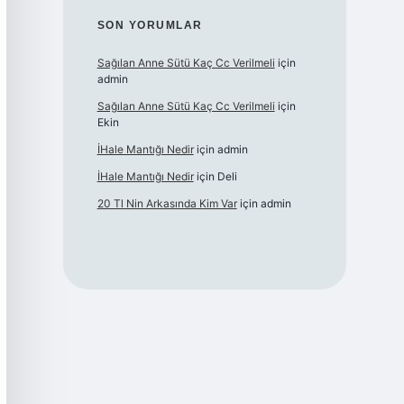
SON YORUMLAR
Sağılan Anne Sütü Kaç Cc Verilmeli
için
admin
Sağılan Anne Sütü Kaç Cc Verilmeli
için
Ekin
İHale Mantığı Nedir
için
admin
İHale Mantığı Nedir
için
Deli
20 Tl Nin Arkasında Kim Var
için
admin