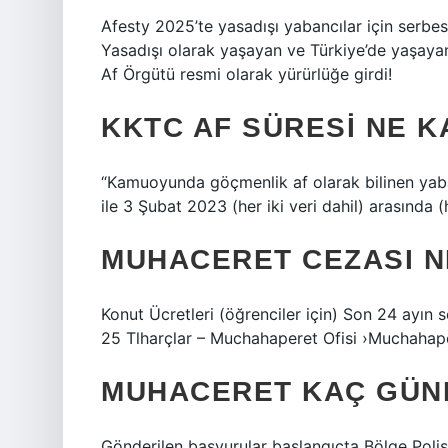
Afesty 2025’te yasadışı yabancılar için serbes
Yasadışı olarak yaşayan ve Türkiye’de yaşayan 
Af Örgütü resmi olarak yürürlüğe girdi!
KKTC AF SÜRESI NE 
“Kamuoyunda göçmenlik af olarak bilinen ya
ile 3 Şubat 2023 (her iki veri dahil) arasında (he
MUHACERET CEZASI N
Konut Ücretleri (öğrenciler için) Son 24 ayın
25 Tlharçlar – Muchahaperet Ofisi ›Muchahape
MUHACERET KAÇ GÜN
Gönderilen başvurular başlangıçta Bölge Pol