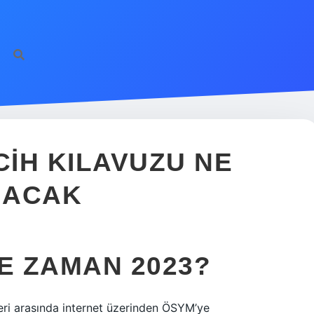
https://ilbet.online/
v
CIH KILAVUZU NE
NACAK
NE ZAMAN 2023?
eri ​​arasında internet üzerinden ÖSYM’ye