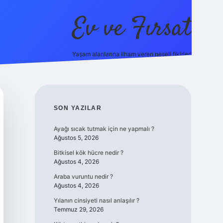
Ev ve Fırsat
Yaşam alanlarına ilham veren neşeli fikirler!
dcasino giriş
vdcasino giriş
https://www.betexper.xyz/
SIDEBAR
SON YAZILAR
Ayağı sıcak tutmak için ne yapmalı ?
Ağustos 5, 2026
Bitkisel kök hücre nedir ?
Ağustos 4, 2026
Araba vuruntu nedir ?
Ağustos 4, 2026
Yılanın cinsiyeti nasıl anlaşılır ?
Temmuz 29, 2026