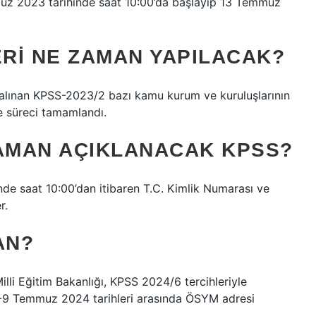
muz 2023 tarihinde saat 10:00’da başlayıp 13 Temmuz
ERI NE ZAMAN YAPILACAK?
ri ​​alınan KPSS-2023/2 bazı kamu kurum ve kuruluşlarının
e süreci tamamlandı.
ZAMAN AÇIKLANACAK KPSS?
nde saat 10:00’dan itibaren T.C. Kimlik Numarası ve
r.
AN?
li Eğitim Bakanlığı, KPSS 2024/6 tercihleriyle
3-9 Temmuz 2024 tarihleri ​​arasında ÖSYM adresi