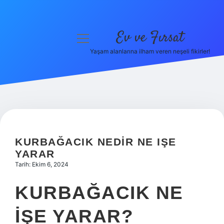
Ev ve Fırsat
menüyü
aç
Yaşam alanlarına ilham veren neşeli fikirler!
Anasayfa
Gizlilik Politikası
Yasal Uyarı
Hakkımızda
KURBAĞACIK NEDIR NE IŞE
YARAR
Tarih: Ekim 6, 2024
KURBAĞACIK NE
IŞE YARAR?