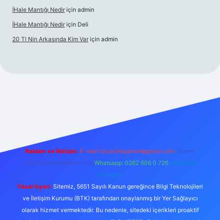
İHale Mantığı Nedir
için
admin
İHale Mantığı Nedir
için
Deli
20 Tl Nin Arkasında Kim Var
için
admin
://ilbet.online/
vdcasino giriş
vdcasino giriş
https://www.bete
Reklam ve İletişim:
E-mail:
backlinkpaneli@gmail.com
Teams:
forumhizmeti@gmail.com
Whatsapp: 0262 606 0 726
Telegram:
@karabul
Yasal Uyarı:
Sitemiz, 5651 Sayılı Kanun gereğince Bilgi Teknolojileri
ve İletişim Kurumu (BTK) tarafından onaylanmış bir Yer Sağlayıcı
olarak hizmet vermektedir. Bu nedenle, sitedeki içerikleri proaktif