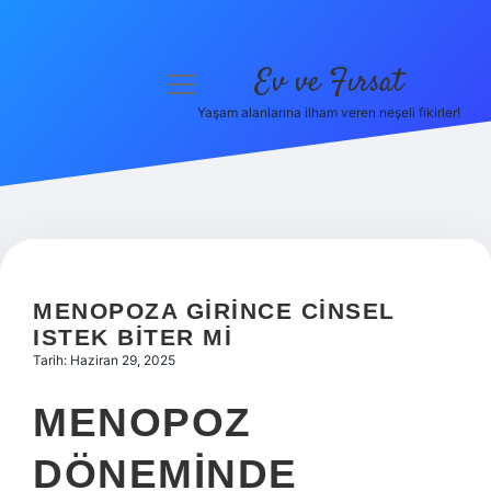
Ev ve Fırsat
menüyü
aç
Yaşam alanlarına ilham veren neşeli fikirler!
Anasayfa
Gizlilik Politikası
Yasal Uyarı
Hakkımızda
MENOPOZA GIRINCE CINSEL
ISTEK BITER MI
Tarih: Haziran 29, 2025
MENOPOZ
DÖNEMINDE