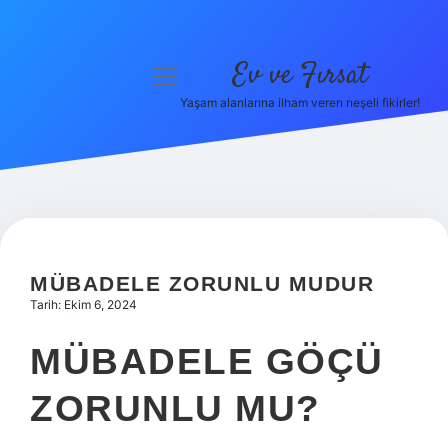
Ev ve Fırsat
menüyü
aç
Yaşam alanlarına ilham veren neşeli fikirler!
Anasayfa
Gizlilik Politikası
Yasal Uyarı
Hakkımızda
MÜBADELE ZORUNLU MUDUR
Tarih: Ekim 6, 2024
MÜBADELE GÖÇÜ
ZORUNLU MU?