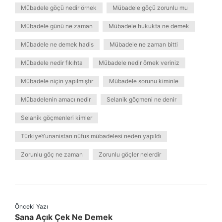
Mübadele göçü nedir örnek
Mübadele göçü zorunlu mu
Mübadele günü ne zaman
Mübadele hukukta ne demek
Mübadele ne demek hadis
Mübadele ne zaman bitti
Mübadele nedir fıkıhta
Mübadele nedir örnek veriniz
Mübadele niçin yapılmıştır
Mübadele sorunu kiminle
Mübadelenin amacı nedir
Selanik göçmeni ne denir
Selanik göçmenleri kimler
TürkiyeYunanistan nüfus mübadelesi neden yapıldı
Zorunlu göç ne zaman
Zorunlu göçler nelerdir
Önceki Yazı
Sana Açık Çek Ne Demek