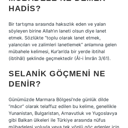
HADIS?
Bir tartışma sırasında haksızlık eden ve yalan
söyleyen birine Allah’ın laneti olsun diye lanet
etmek. Sözlükte “toplu olarak lanet etmek,
yalancıları ve zalimleri lanetlemek” anlamına gelen
mübahele kelimesi, Kur’an’da bir yerde ibtihal
(ibtihâl) şeklinde geçmektedir (Âl-i İmrân 3/61).
SELANIK GÖÇMENI NE
DENIR?
Günümüzde Marmara Bölgesi’nde günlük dilde
“mâcır” olarak telaffuz edilen bu kelime, genellikle
Yunanistan, Bulgaristan, Arnavutluk ve Yugoslavya
gibi Balkan ülkeleri ile Türkiye arasında nüfus
mübadelesi yoluyla veya tek yönlü göç edenler için