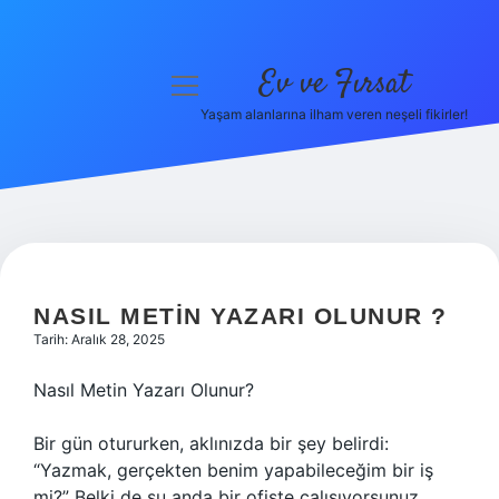
Ev ve Fırsat
menüyü
aç
Yaşam alanlarına ilham veren neşeli fikirler!
Anasayfa
Gizlilik Politikası
Yasal Uyarı
Hakkımızda
NASIL METIN YAZARI OLUNUR ?
Tarih: Aralık 28, 2025
Nasıl Metin Yazarı Olunur?
Bir gün otururken, aklınızda bir şey belirdi:
“Yazmak, gerçekten benim yapabileceğim bir iş
mi?” Belki de şu anda bir ofiste çalışıyorsunuz,