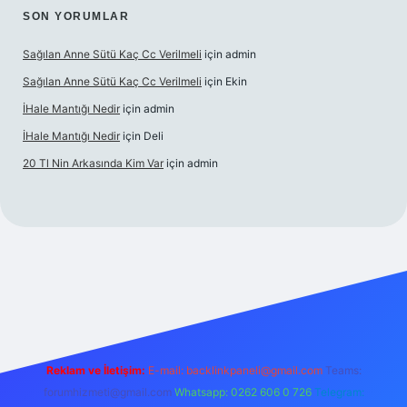
SON YORUMLAR
Sağılan Anne Sütü Kaç Cc Verilmeli
için
admin
Sağılan Anne Sütü Kaç Cc Verilmeli
için
Ekin
İHale Mantığı Nedir
için
admin
İHale Mantığı Nedir
için
Deli
20 Tl Nin Arkasında Kim Var
için
admin
ttps://ilbet.online/
vdcasino giriş
vdcasino giriş
https://www.b
Reklam ve İletişim:
E-mail:
backlinkpaneli@gmail.com
Teams:
forumhizmeti@gmail.com
Whatsapp: 0262 606 0 726
Telegram: