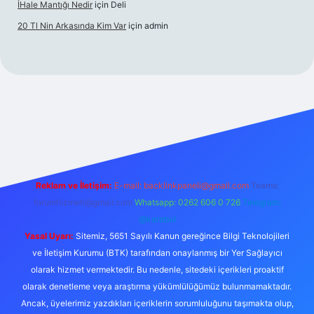
İHale Mantığı Nedir
için
Deli
20 Tl Nin Arkasında Kim Var
için
admin
z/
Reklam ve İletişim:
E-mail:
backlinkpaneli@gmail.com
Teams:
forumhizmeti@gmail.com
Whatsapp: 0262 606 0 726
Telegram:
@karabul
Yasal Uyarı:
Sitemiz, 5651 Sayılı Kanun gereğince Bilgi Teknolojileri
ve İletişim Kurumu (BTK) tarafından onaylanmış bir Yer Sağlayıcı
olarak hizmet vermektedir. Bu nedenle, sitedeki içerikleri proaktif
olarak denetleme veya araştırma yükümlülüğümüz bulunmamaktadır.
Ancak, üyelerimiz yazdıkları içeriklerin sorumluluğunu taşımakta olup,