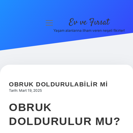
Ev ve Fırsat
menüyü
aç
Yaşam alanlarına ilham veren neşeli fikirler!
Anasayfa
Gizlilik Politikası
Yasal Uyarı
Hakkımızda
OBRUK DOLDURULABILIR MI
Tarih: Mart 19, 2025
OBRUK
DOLDURULUR MU?