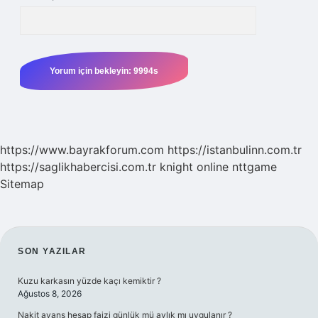
https://www.bayrakforum.com
https://istanbulinn.com.tr
https://saglikhabercisi.com.tr
knight online
nttgame
Sitemap
SIDEBAR
SON YAZILAR
Kuzu karkasın yüzde kaçı kemiktir ?
Ağustos 8, 2026
Nakit avans hesap faizi günlük mü aylık mı uygulanır ?