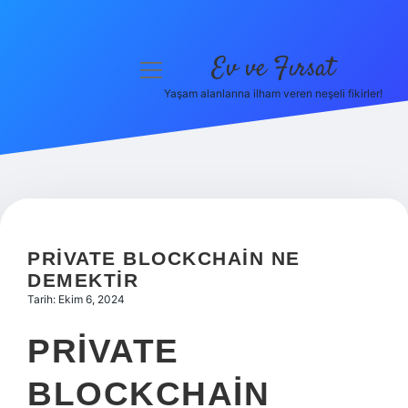
Ev ve Fırsat
menüyü
aç
Yaşam alanlarına ilham veren neşeli fikirler!
Anasayfa
Gizlilik Politikası
Yasal Uyarı
Hakkımızda
PRIVATE BLOCKCHAIN NE
DEMEKTIR
Tarih: Ekim 6, 2024
PRIVATE
BLOCKCHAIN