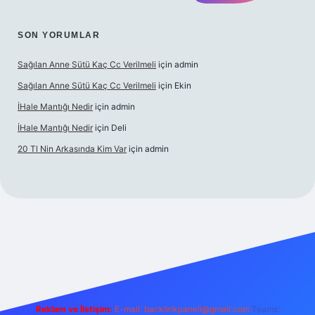
SON YORUMLAR
Sağılan Anne Sütü Kaç Cc Verilmeli
için
admin
Sağılan Anne Sütü Kaç Cc Verilmeli
için
Ekin
İHale Mantığı Nedir
için
admin
İHale Mantığı Nedir
için
Deli
20 Tl Nin Arkasında Kim Var
için
admin
s://ilbet.online/
vdcasino giriş
vdcasino giriş
https://www.bet
Reklam ve İletişim:
E-mail:
backlinkpaneli@gmail.com
Teams: