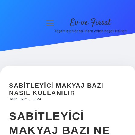
Ev ve Fırsat
menüyü
aç
Yaşam alanlarına ilham veren neşeli fikirler!
Anasayfa
Gizlilik Politikası
Yasal Uyarı
Hakkımızda
SABITLEYICI MAKYAJ BAZI
NASIL KULLANILIR
Tarih: Ekim 6, 2024
SABITLEYICI
MAKYAJ BAZI NE