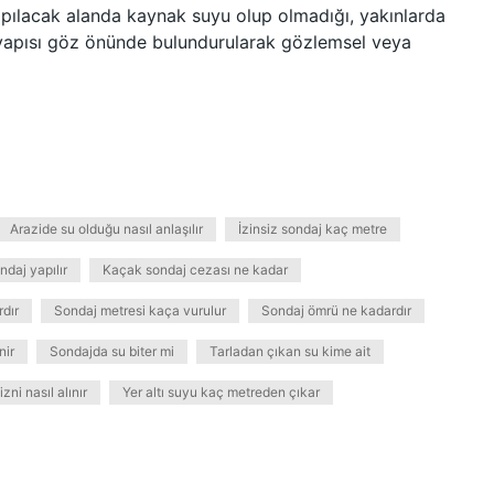
yapılacak alanda kaynak suyu olup olmadığı, yakınlarda
k yapısı göz önünde bulundurularak gözlemsel veya
Arazide su olduğu nasıl anlaşılır
İzinsiz sondaj kaç metre
daj yapılır
Kaçak sondaj cezası ne kadar
dır
Sondaj metresi kaça vurulur
Sondaj ömrü ne kadardır
nir
Sondajda su biter mi
Tarladan çıkan su kime ait
ni nasıl alınır
Yer altı suyu kaç metreden çıkar