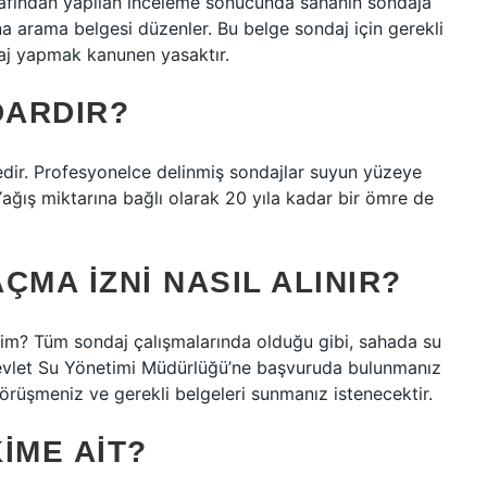
rafından yapılan inceleme sonucunda sahanın sondaja
na arama belgesi düzenler. Bu belge sondaj için gerekli
aj yapmak kanunen yasaktır.
DARDIR?
tedir. Profesyonelce delinmiş sondajlar suyun yüzeye
. Yağış miktarına bağlı olarak 20 yıla kadar bir ömre de
ÇMA IZNI NASIL ALINIR?
irim? Tüm sondaj çalışmalarında olduğu gibi, sahada su
Devlet Su Yönetimi Müdürlüğü’ne başvuruda bulunmanız
örüşmeniz ve gerekli belgeleri sunmanız istenecektir.
IME AIT?