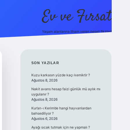
Ev ve Fırsat
Yaşam alanlarına ilham veren neşeli fikirler!
casino giriş
vdcasino giriş
https://www.betexper.xyz/
SIDEBAR
SON YAZILAR
Kuzu karkasın yüzde kaçı kemiktir ?
Ağustos 8, 2026
Nakit avans hesap faizi günlük mü aylık mı
uygulanır ?
Ağustos 8, 2026
Kur’an-ı Kerim’de hangi hayvanlardan
bahsediliyor ?
Ağustos 6, 2026
Ayağı sıcak tutmak için ne yapmalı ?