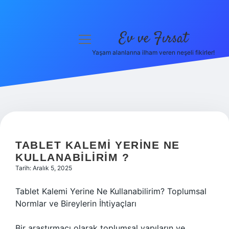
Ev ve Fırsat
menüyü
aç
Yaşam alanlarına ilham veren neşeli fikirler!
Anasayfa
Gizlilik Politikası
Yasal Uyarı
Hakkımızda
TABLET KALEMI YERINE NE
KULLANABILIRIM ?
Tarih: Aralık 5, 2025
Tablet Kalemi Yerine Ne Kullanabilirim? Toplumsal
Normlar ve Bireylerin İhtiyaçları
Bir araştırmacı olarak toplumsal yapıların ve