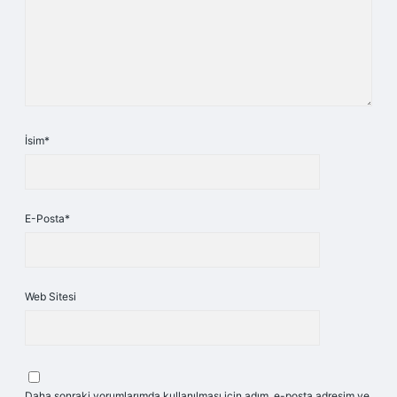
İsim*
E-Posta*
Web Sitesi
Daha sonraki yorumlarımda kullanılması için adım, e-posta adresim ve