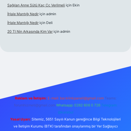
Sağılan Anne Sütü Kaç Cc Verilmeli
için
Ekin
İHale Mantığı Nedir
için
admin
İHale Mantığı Nedir
için
Deli
20 Tl Nin Arkasında Kim Var
için
admin
z/
Reklam ve İletişim:
E-mail:
backlinkpaneli@gmail.com
Teams:
forumhizmeti@gmail.com
Whatsapp: 0262 606 0 726
Telegram:
@karabul
Yasal Uyarı:
Sitemiz, 5651 Sayılı Kanun gereğince Bilgi Teknolojileri
ve İletişim Kurumu (BTK) tarafından onaylanmış bir Yer Sağlayıcı