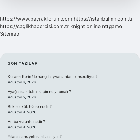
https://www.bayrakforum.com
https://istanbulinn.com.tr
https://saglikhabercisi.com.tr
knight online
nttgame
Sitemap
SIDEBAR
SON YAZILAR
Kur’an-ı Kerim’de hangi hayvanlardan bahsediliyor ?
Ağustos 6, 2026
Ayağı sıcak tutmak için ne yapmalı ?
Ağustos 5, 2026
Bitkisel kök hücre nedir ?
Ağustos 4, 2026
Araba vuruntu nedir ?
Ağustos 4, 2026
Yılanın cinsiyeti nasıl anlaşılır ?