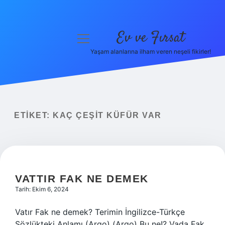
Ev ve Fırsat
menüyü
aç
Yaşam alanlarına ilham veren neşeli fikirler!
Anasayfa
Gizlilik Politikası
Yasal Uyarı
ETIKET:
KAÇ ÇEŞIT KÜFÜR VAR
Hakkımızda
VATTIR FAK NE DEMEK
Tarih: Ekim 6, 2024
Vatır Fak ne demek? Terimin İngilizce-Türkçe
Sözlükteki Anlamı (Argo) (Argo) Bu ne!? Vada Fak