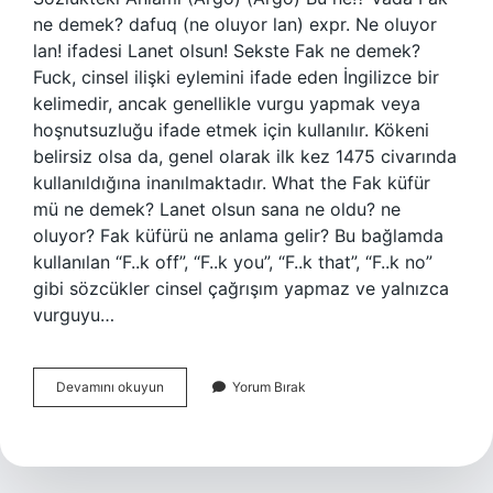
ne demek? dafuq (ne oluyor lan) expr. Ne oluyor
lan! ifadesi Lanet olsun! Sekste Fak ne demek?
Fuck, cinsel ilişki eylemini ifade eden İngilizce bir
kelimedir, ancak genellikle vurgu yapmak veya
hoşnutsuzluğu ifade etmek için kullanılır. Kökeni
belirsiz olsa da, genel olarak ilk kez 1475 civarında
kullanıldığına inanılmaktadır. What the Fak küfür
mü ne demek? Lanet olsun sana ne oldu? ne
oluyor? Fak küfürü ne anlama gelir? Bu bağlamda
kullanılan “F..k off”, “F..k you”, “F..k that”, “F..k no”
gibi sözcükler cinsel çağrışım yapmaz ve yalnızca
vurguyu…
Vattır
Devamını okuyun
Yorum Bırak
Fak
Ne
Demek