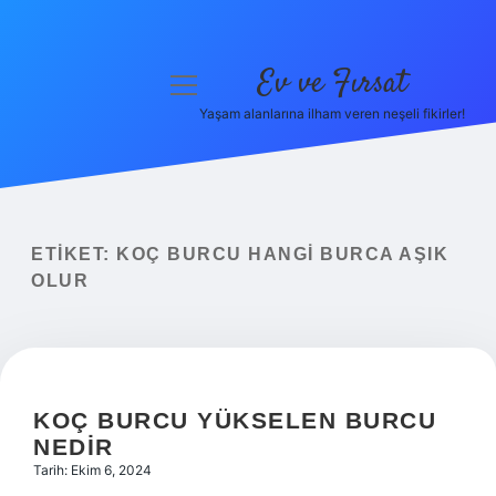
Ev ve Fırsat
menüyü
aç
Yaşam alanlarına ilham veren neşeli fikirler!
Anasayfa
Gizlilik Politikası
Yasal Uyarı
ETIKET:
KOÇ BURCU HANGI BURCA AŞIK
OLUR
Hakkımızda
KOÇ BURCU YÜKSELEN BURCU
NEDIR
Tarih: Ekim 6, 2024