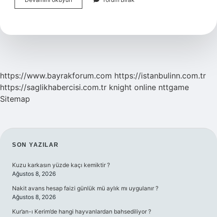
Burcu
Yükselen
Burcu
Nedir
https://www.bayrakforum.com
https://istanbulinn.com.tr
https://saglikhabercisi.com.tr
knight online
nttgame
Sitemap
SIDEBAR
SON YAZILAR
Kuzu karkasın yüzde kaçı kemiktir ?
Ağustos 8, 2026
Nakit avans hesap faizi günlük mü aylık mı uygulanır ?
Ağustos 8, 2026
Kur’an-ı Kerim’de hangi hayvanlardan bahsediliyor ?