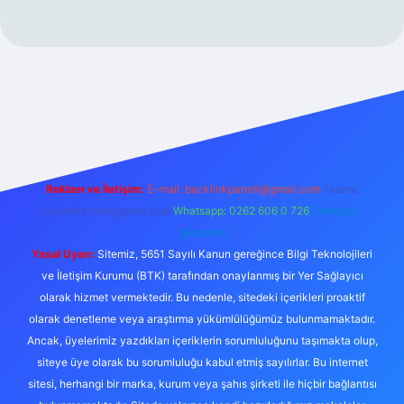
xper.xyz/
Reklam ve İletişim:
E-mail:
backlinkpaneli@gmail.com
Teams:
forumhizmeti@gmail.com
Whatsapp: 0262 606 0 726
Telegram:
@karabul
Yasal Uyarı:
Sitemiz, 5651 Sayılı Kanun gereğince Bilgi Teknolojileri
ve İletişim Kurumu (BTK) tarafından onaylanmış bir Yer Sağlayıcı
olarak hizmet vermektedir. Bu nedenle, sitedeki içerikleri proaktif
olarak denetleme veya araştırma yükümlülüğümüz bulunmamaktadır.
Ancak, üyelerimiz yazdıkları içeriklerin sorumluluğunu taşımakta olup,
siteye üye olarak bu sorumluluğu kabul etmiş sayılırlar. Bu internet
sitesi, herhangi bir marka, kurum veya şahıs şirketi ile hiçbir bağlantısı