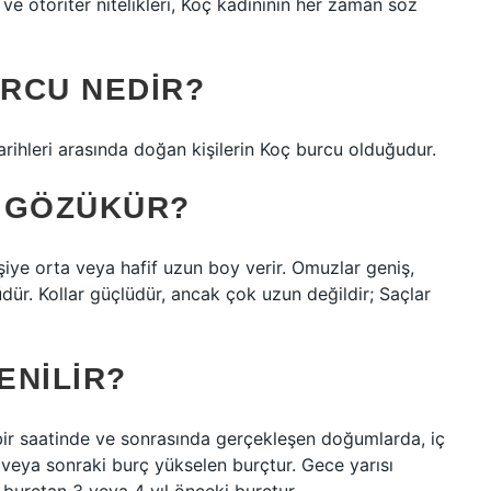
k ve otoriter nitelikleri, Koç kadınının her zaman söz
RCU NEDIR?
rihleri ​​arasında doğan kişilerin Koç burcu olduğudur.
 GÖZÜKÜR?
şiye orta veya hafif uzun boy verir. Omuzlar geniş,
üdür. Kollar güçlüdür, ancak çok uzun değildir; Saçlar
ENILIR?
bir saatinde ve sonrasında gerçekleşen doğumlarda, iç
veya sonraki burç yükselen burçtur. Gece yarısı