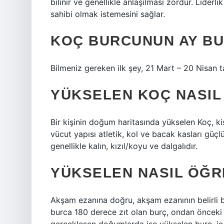
bilinir ve genellikle anlaşılması zordur. Liderli
sahibi olmak istemesini sağlar.
KOÇ BURCUNUN AY BU
Bilmeniz gereken ilk şey, 21 Mart – 20 Nisan ta
YÜKSELEN KOÇ NASIL
Bir kişinin doğum haritasında yükselen Koç, ki
vücut yapısı atletik, kol ve bacak kasları güçl
genellikle kalın, kızıl/koyu ve dalgalıdır.
YÜKSELEN NASIL ÖĞR
Akşam ezanına doğru, akşam ezanının belirli 
burca 180 derece zıt olan burç, ondan önceki 