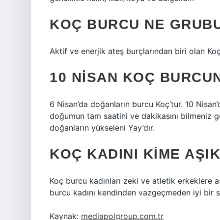
KOÇ BURCU NE GRUB
Aktif ve enerjik ateş burçlarından biri olan Koç
10 NISAN KOÇ BURCU
6 Nisan’da doğanların burcu Koç’tur. 10 Nisan
doğumun tam saatini ve dakikasını bilmeniz ge
doğanların yükseleni Yay’dır.
KOÇ KADINI KIME AŞI
Koç burcu kadınları zeki ve atletik erkeklere aş
burcu kadını kendinden vazgeçmeden iyi bir se
Kaynak:
mediapolgroup.com.tr