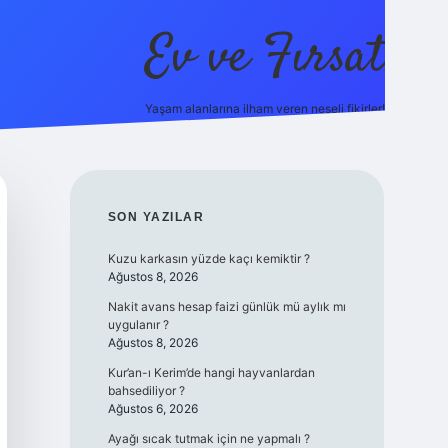
Ev ve Fırsat
Yaşam alanlarına ilham veren neşeli fikirler!
dcasino giriş
vdcasino giriş
https://www.betexper.xyz/
SIDEBAR
SON YAZILAR
Kuzu karkasın yüzde kaçı kemiktir ?
Ağustos 8, 2026
Nakit avans hesap faizi günlük mü aylık mı
uygulanır ?
Ağustos 8, 2026
Kur’an-ı Kerim’de hangi hayvanlardan
bahsediliyor ?
Ağustos 6, 2026
Ayağı sıcak tutmak için ne yapmalı ?