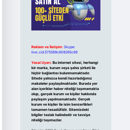
Reklam ve İletişim:
Skype:
live:.cid.575569c608265c69
Yasal Uyarı:
Bu internet sitesi, herhangi
bir marka, kurum veya şahıs şirketi ile
hiçbir bağlantısı bulunmamaktadır.
Sitede yalnızca kendi hazırladığımız
makaleler paylaşılmaktadır. Burada yer
alan içerikler haber niteliği taşımamakta
olup, gerçek kurum ve kişiler hakkında
paylaşım yapılmamaktadır. Gerçek
kurum ve kişiler ile isim benzerlikleri
tamamen tesadüfidir. Sitemizdeki
bilgiler taslak halindedir ve tavsiye
niteliği taşımazlar.