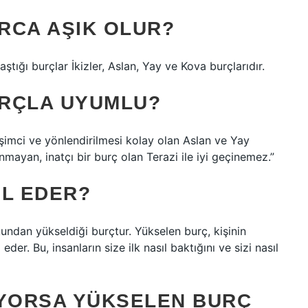
RCA AŞIK OLUR?
ştığı burçlar İkizler, Aslan, Yay ve Kova burçlarıdır.
URÇLA UYUMLU?
rişimci ve yönlendirilmesi kolay olan Aslan ve Yay
nmayan, inatçı bir burç olan Terazi ile iyi geçinemez.”
IL EDER?
ndan yükseldiği burçtur. Yükselen burç, kişinin
eder. Bu, insanların size ilk nasıl baktığını ve sizi nasıl
IYORSA YÜKSELEN BURÇ