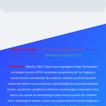
exper.xyz/
Reklam ve İletişim:
E-mail:
backlinkpaneli@gmail.com
Teams:
forumhizmeti@gmail.com
Whatsapp: 0262 606 0 726
Telegram:
@karabul
Yasal Uyarı:
Sitemiz, 5651 Sayılı Kanun gereğince Bilgi Teknolojileri
ve İletişim Kurumu (BTK) tarafından onaylanmış bir Yer Sağlayıcı
olarak hizmet vermektedir. Bu nedenle, sitedeki içerikleri proaktif
olarak denetleme veya araştırma yükümlülüğümüz bulunmamaktadır.
Ancak, üyelerimiz yazdıkları içeriklerin sorumluluğunu taşımakta olup,
siteye üye olarak bu sorumluluğu kabul etmiş sayılırlar. Bu internet
sitesi, herhangi bir marka, kurum veya şahıs şirketi ile hiçbir bağlantısı