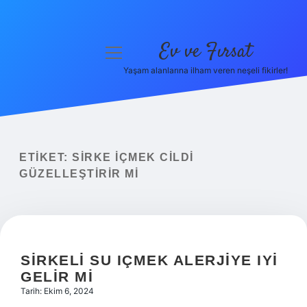
Ev ve Fırsat
menüyü
aç
Yaşam alanlarına ilham veren neşeli fikirler!
Anasayfa
Gizlilik Politikası
Yasal Uyarı
ETIKET:
SIRKE IÇMEK CILDI
GÜZELLEŞTIRIR MI
Hakkımızda
SIRKELI SU IÇMEK ALERJIYE IYI
GELIR MI
Tarih: Ekim 6, 2024