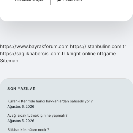
Su
Içmek
Alerjiye
Iyi
Gelir
Mi
https://www.bayrakforum.com
https://istanbulinn.com.tr
https://saglikhabercisi.com.tr
knight online
nttgame
Sitemap
SIDEBAR
SON YAZILAR
Kur’an-ı Kerim’de hangi hayvanlardan bahsediliyor ?
Ağustos 6, 2026
Ayağı sıcak tutmak için ne yapmalı ?
Ağustos 5, 2026
Bitkisel kök hücre nedir ?