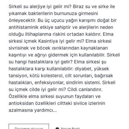
Sirkeli su alerjiye iyi gelir mi? Biraz su ve sirke ile
yıkamak bakterilerin burnunuza girmesini
önleyecektir. Bu üç uçucu yağın karışımı doğal bir
antihistaminik etkiye sahiptir ve alerjilerin neden
olduğu iltihaplanma riskini ortadan kaldırır. Elma
sirkesi içmek Kasintiya iyi gelir mi? Elma sirkesi
sivrisinek ve böcek ısırıklarından kaynaklanan
kaşıntıyı ve ağrıyı gidermek için kullanılabilir. Sirkeli
su hangi hastalıklara iyi gelir? Elma sirkesi şu
hastalıklara karşı kullanılabilir: diyabet, yüksek
tansiyon, kötü kolesterol, cilt sorunları, bağırsak
hastalıkları, enfeksiyonlar, sindirim sistemi. Sirkeli
su içmek cilde iyi gelir mi? Cildi canlandırır.
Özellikle elma sirkesi suyunun faydaları ve
antioksidan özellikleri ciltteki sivilce izlerinin
azalmasına yardımcı…
Sirkeli
Devamını okuyun
Yorum Bırak