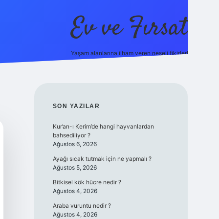
Ev ve Fırsat
Yaşam alanlarına ilham veren neşeli fikirler!
line/
vdcasino giriş
vdcasino giriş
https://www.betexper.xyz/
SIDEBAR
SON YAZILAR
Kur’an-ı Kerim’de hangi hayvanlardan
bahsediliyor ?
Ağustos 6, 2026
Ayağı sıcak tutmak için ne yapmalı ?
Ağustos 5, 2026
Bitkisel kök hücre nedir ?
Ağustos 4, 2026
Araba vuruntu nedir ?
Ağustos 4, 2026