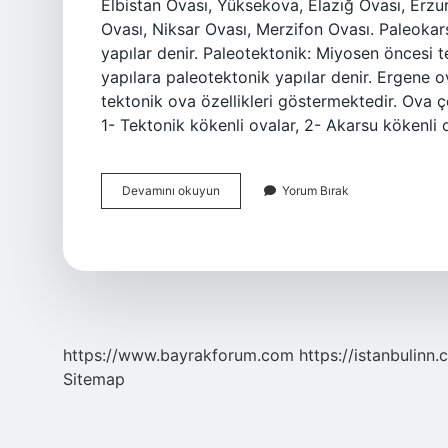
Elbistan Ovası, Yüksekova, Elazığ Ovası, Erzu
Ovası, Niksar Ovası, Merzifon Ovası. Paleoka
yapılar denir. Paleotektonik: Miyosen öncesi 
yapılara paleotektonik yapılar denir. Ergene 
tektonik ova özellikleri göstermektedir. Ova çe
1- Tektonik kökenli ovalar, 2- Akarsu kökenli 
Konya
Devamını okuyun
Yorum Bırak
Ovası
Ne
Tür
Ova
https://www.bayrakforum.com
https://istanbulinn.
Sitemap