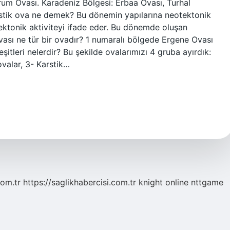
rum Ovası. Karadeniz Bölgesi: Erbaa Ovası, Turhal
rstik ova ne demek? Bu dönemin yapılarına neotektonik
tektonik aktiviteyi ifade eder. Bu dönemde oluşan
ovası ne tür bir ovadır? 1 numaralı bölgede Ergene Ovası
şitleri nelerdir? Bu şekilde ovalarımızı 4 gruba ayırdık:
ovalar, 3- Karstik…
com.tr
https://saglikhabercisi.com.tr
knight online
nttgame