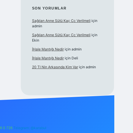
SON YORUMLAR
Sağılan Anne Sütü Kaç Cc Verilmeli
için
admin
Sağılan Anne Sütü Kaç Cc Verilmeli
için
Ekin
İHale Mantığı Nedir
için
admin
İHale Mantığı Nedir
için
Deli
20 Tl Nin Arkasında Kim Var
için
admin
6 0 726
Telegram: @karabul