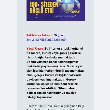
Reklam ve İletişim:
Skype:
live:.cid.575569c608265c69
Yasal Uyarı:
Bu internet sitesi, herhangi
bir marka, kurum veya şahıs şirketi ile
hiçbir bağlantısı bulunmamaktadır.
Sitede yalnızca kendi hazırladığımız
makaleler paylaşılmaktadır. Burada yer
alan içerikler haber niteliği taşımamakta
olup, gerçek kurum ve kişiler hakkında
paylaşım yapılmamaktadır. Gerçek
kurum ve kişiler ile isim benzerlikleri
tamamen tesadüfidir. Sitemizdeki
bilgiler taslak halindedir ve tavsiye
niteliği taşımazlar.
Sitemiz, 5651 Sayılı Kanun gereğince Bilgi