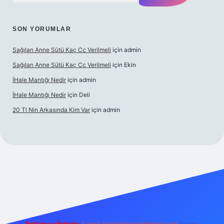
SON YORUMLAR
Sağılan Anne Sütü Kaç Cc Verilmeli
için
admin
Sağılan Anne Sütü Kaç Cc Verilmeli
için
Ekin
İHale Mantığı Nedir
için
admin
İHale Mantığı Nedir
için
Deli
20 Tl Nin Arkasında Kim Var
için
admin
tps://www.betexper.xyz/
Reklam ve İletişim:
E-mail:
backlinkpaneli@gmail.com
Teams: