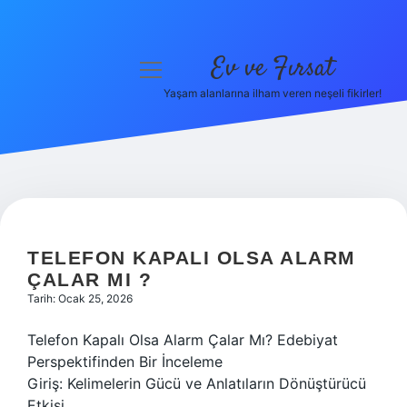
Ev ve Fırsat
menüyü
aç
Yaşam alanlarına ilham veren neşeli fikirler!
Anasayfa
Gizlilik Politikası
Yasal Uyarı
Hakkımızda
TELEFON KAPALI OLSA ALARM
ÇALAR MI ?
Tarih: Ocak 25, 2026
Telefon Kapalı Olsa Alarm Çalar Mı? Edebiyat
Perspektifinden Bir İnceleme
Giriş: Kelimelerin Gücü ve Anlatıların Dönüştürücü
Etkisi