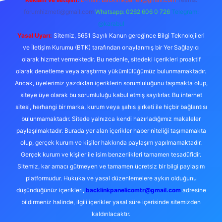
forumhizmeti@gmail.com
Whatsapp: 0262 606 0 726
Telegram:
@karabul
Yasal Uyarı:
Sitemiz, 5651 Sayılı Kanun gereğince Bilgi Teknolojileri
ve İletişim Kurumu (BTK) tarafından onaylanmış bir Yer Sağlayıcı
olarak hizmet vermektedir. Bu nedenle, sitedeki içerikleri proaktif
olarak denetleme veya araştırma yükümlülüğümüz bulunmamaktadır.
Ancak, üyelerimiz yazdıkları içeriklerin sorumluluğunu taşımakta olup,
siteye üye olarak bu sorumluluğu kabul etmiş sayılırlar. Bu internet
sitesi, herhangi bir marka, kurum veya şahıs şirketi ile hiçbir bağlantısı
bulunmamaktadır. Sitede yalnızca kendi hazırladığımız makaleler
paylaşılmaktadır. Burada yer alan içerikler haber niteliği taşımamakta
olup, gerçek kurum ve kişiler hakkında paylaşım yapılmamaktadır.
Gerçek kurum ve kişiler ile isim benzerlikleri tamamen tesadüfidir.
Sitemiz, kar amacı gütmeyen ve tamamen ücretsiz bir bilgi paylaşım
platformudur. Hukuka ve yasal düzenlemelere aykırı olduğunu
düşündüğünüz içerikleri,
backlinkpanelicomtr@gmail.com
adresine
bildirmeniz halinde, ilgili içerikler yasal süre içerisinde sitemizden
kaldırılacaktır.