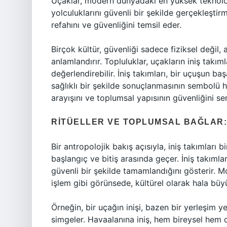
Uçaklar, modern dünyadaki en yüksek teknoloji
yolculuklarını güvenli bir şekilde gerçekleşti
refahını ve güvenliğini temsil eder.
Birçok kültür, güvenliği sadece fiziksel değil
anlamlandırır. Topluluklar, uçakların iniş takı
değerlendirebilir. İniş takımları, bir uçuşun b
sağlıklı bir şekilde sonuçlanmasının sembolü 
arayışını ve toplumsal yapısının güvenliğini s
RITÜELLER VE TOPLUMSAL BAĞLAR: 
Bir antropolojik bakış açısıyla, iniş takımları bir
başlangıç ve bitiş arasında geçer. İniş takımla
güvenli bir şekilde tamamlandığını gösterir. M
işlem gibi görünsede, kültürel olarak hala büyük
Örneğin, bir uçağın inişi, bazen bir yerleşim 
simgeler. Havaalanına iniş, hem bireysel hem d