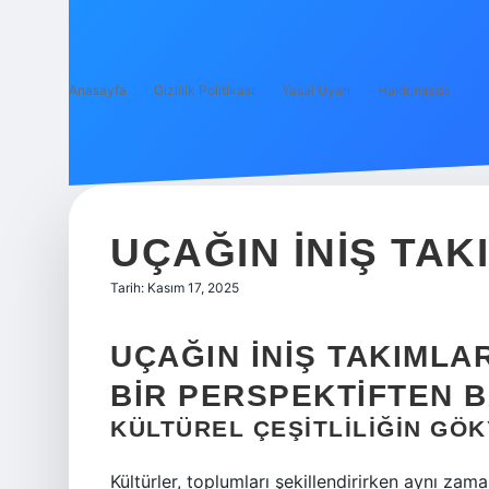
Anasayfa
Gizlilik Politikası
Yasal Uyarı
Hakkımızda
UÇAĞIN INIŞ TAK
Tarih: Kasım 17, 2025
UÇAĞIN İNIŞ TAKIMLA
BIR PERSPEKTIFTEN B
KÜLTÜREL ÇEŞITLILIĞIN GÖ
Kültürler, toplumları şekillendirirken aynı zam