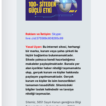
Reklam ve İletişim:
Skype:
live:.cid.575569c608265c69
Yasal Uyarı:
Bu internet sitesi, herhangi
bir marka, kurum veya şahıs şirketi ile
hiçbir bağlantısı bulunmamaktadır.
Sitede yalnızca kendi hazırladığımız
makaleler paylaşılmaktadır. Burada yer
alan içerikler haber niteliği taşımamakta
olup, gerçek kurum ve kişiler hakkında
paylaşım yapılmamaktadır. Gerçek
kurum ve kişiler ile isim benzerlikleri
tamamen tesadüfidir. Sitemizdeki
bilgiler taslak halindedir ve tavsiye
niteliği taşımazlar.
Sitemiz, 5651 Sayılı Kanun gereğince Bilgi