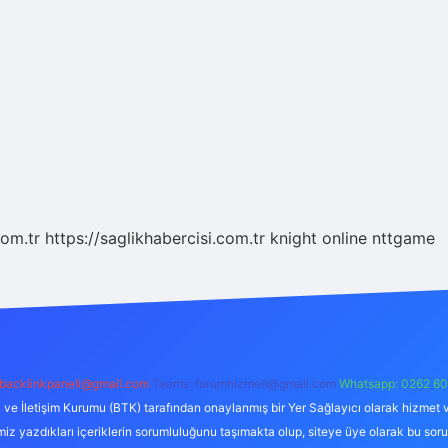
com.tr
https://saglikhabercisi.com.tr
knight online
nttgame
backlinkpaneli@gmail.com
Teams:
forumhizmeti@gmail.com
Whatsapp: 0262 60
i ve İletişim Kurumu (BTK) tarafından onaylanmış bir Yer Sağlayıcı olarak hizmet v
azdıkları içeriklerin sorumluluğunu taşımakta olup, siteye üye olarak bu sorumlul