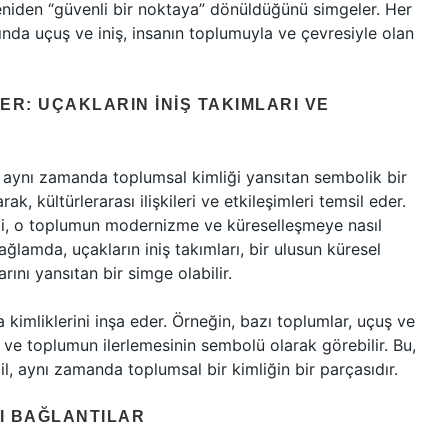
eniden “güvenli bir noktaya” dönüldüğünü simgeler. Her
lında uçuş ve iniş, insanın toplumuyla ve çevresiyle olan
R: UÇAKLARIN İNIŞ TAKIMLARI VE
il, aynı zamanda toplumsal kimliği yansıtan sembolik bir
k, kültürlerarası ilişkileri ve etkileşimleri temsil eder.
imi, o toplumun modernizme ve küreselleşmeye nasıl
ğlamda, uçakların iniş takımları, bir ulusun küresel
rını yansıtan bir simge olabilir.
yla kimliklerini inşa eder. Örneğin, bazı toplumlar, uçuş ve
min ve toplumun ilerlemesinin sembolü olarak görebilir. Bu,
, aynı zamanda toplumsal bir kimliğin bir parçasıdır.
I BAĞLANTILAR