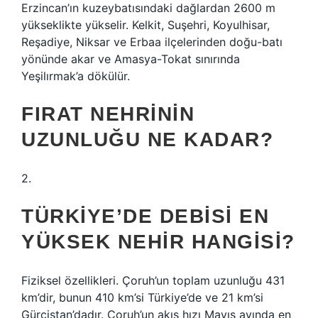
Erzincan’ın kuzeybatısındaki dağlardan 2600 m
yükseklikte yükselir. Kelkit, Suşehri, Koyulhisar,
Reşadiye, Niksar ve Erbaa ilçelerinden doğu-batı
yönünde akar ve Amasya-Tokat sınırında
Yeşilırmak’a dökülür.
FIRAT NEHRININ
UZUNLUĞU NE KADAR?
2.
TÜRKIYE’DE DEBISI EN
YÜKSEK NEHIR HANGISI?
Fiziksel özellikleri. Çoruh’un toplam uzunluğu 431
km’dir, bunun 410 km’si Türkiye’de ve 21 km’si
Gürcistan’dadır. Çoruh’un akış hızı Mayıs ayında en