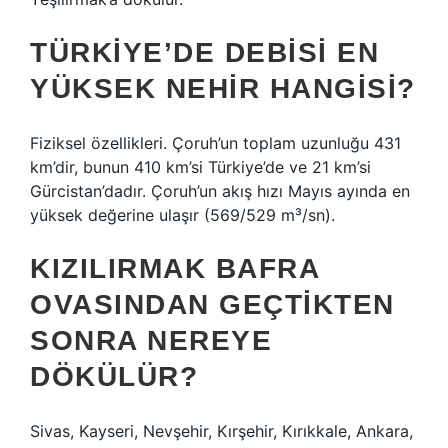
TÜRKIYE’DE DEBISI EN
YÜKSEK NEHIR HANGISI?
Fiziksel özellikleri. Çoruh’un toplam uzunluğu 431
km’dir, bunun 410 km’si Türkiye’de ve 21 km’si
Gürcistan’dadır. Çoruh’un akış hızı Mayıs ayında en
yüksek değerine ulaşır (569/529 m³/sn).
KIZILIRMAK BAFRA
OVASINDAN GEÇTIKTEN
SONRA NEREYE
DÖKÜLÜR?
Sivas, Kayseri, Nevşehir, Kırşehir, Kırıkkale, Ankara,