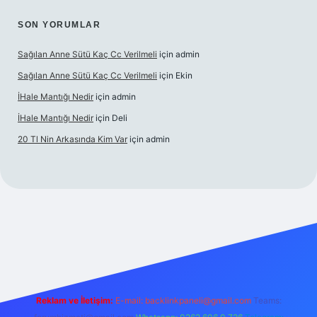
SON YORUMLAR
Sağılan Anne Sütü Kaç Cc Verilmeli
için
admin
Sağılan Anne Sütü Kaç Cc Verilmeli
için
Ekin
İHale Mantığı Nedir
için
admin
İHale Mantığı Nedir
için
Deli
20 Tl Nin Arkasında Kim Var
için
admin
tps://ilbet.online/
vdcasino giriş
vdcasino giriş
https://www.be
Reklam ve İletişim:
E-mail:
backlinkpaneli@gmail.com
Teams: