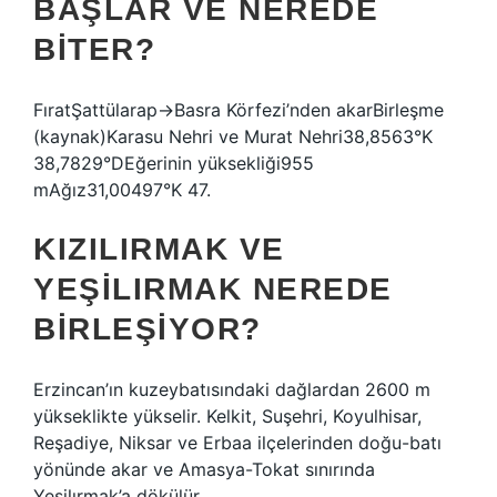
BAŞLAR VE NEREDE
BITER?
FıratŞattülarap→Basra Körfezi’nden akarBirleşme
(kaynak)Karasu Nehri ve Murat Nehri38,8563°K
38,7829°DEğerinin yüksekliği955
mAğız31,00497°K 47.
KIZILIRMAK VE
YEŞILIRMAK NEREDE
BIRLEŞIYOR?
Erzincan’ın kuzeybatısındaki dağlardan 2600 m
yükseklikte yükselir. Kelkit, Suşehri, Koyulhisar,
Reşadiye, Niksar ve Erbaa ilçelerinden doğu-batı
yönünde akar ve Amasya-Tokat sınırında
Yeşilırmak’a dökülür.