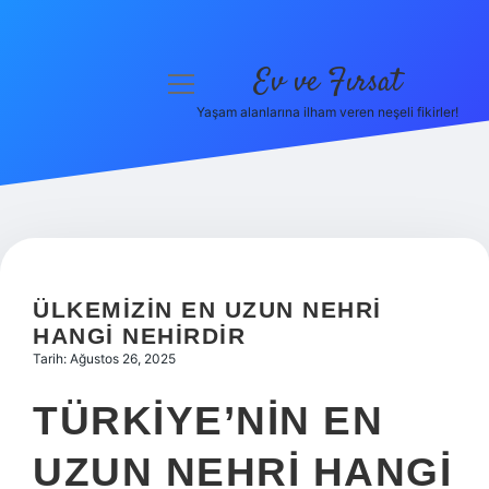
Ev ve Fırsat
menüyü
aç
Yaşam alanlarına ilham veren neşeli fikirler!
Anasayfa
Gizlilik Politikası
Yasal Uyarı
Hakkımızda
ÜLKEMIZIN EN UZUN NEHRI
HANGI NEHIRDIR
Tarih: Ağustos 26, 2025
TÜRKIYE’NIN EN
UZUN NEHRI HANGI