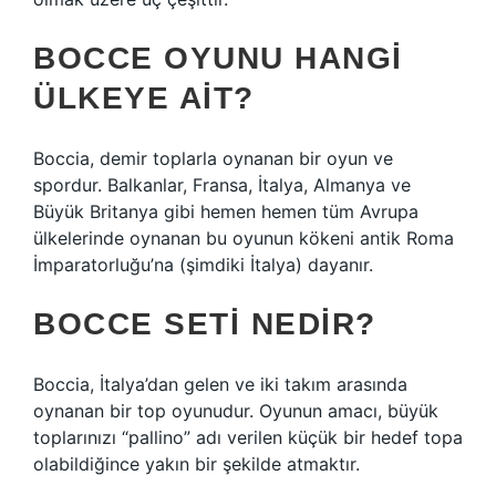
BOCCE OYUNU HANGI
ÜLKEYE AIT?
Boccia, demir toplarla oynanan bir oyun ve
spordur. Balkanlar, Fransa, İtalya, Almanya ve
Büyük Britanya gibi hemen hemen tüm Avrupa
ülkelerinde oynanan bu oyunun kökeni antik Roma
İmparatorluğu’na (şimdiki İtalya) dayanır.
BOCCE SETI NEDIR?
Boccia, İtalya’dan gelen ve iki takım arasında
oynanan bir top oyunudur. Oyunun amacı, büyük
toplarınızı “pallino” adı verilen küçük bir hedef topa
olabildiğince yakın bir şekilde atmaktır.