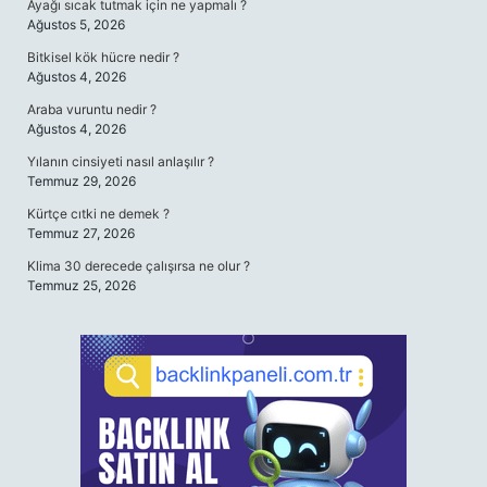
Ayağı sıcak tutmak için ne yapmalı ?
Ağustos 5, 2026
Bitkisel kök hücre nedir ?
Ağustos 4, 2026
Araba vuruntu nedir ?
Ağustos 4, 2026
Yılanın cinsiyeti nasıl anlaşılır ?
Temmuz 29, 2026
Kürtçe cıtki ne demek ?
Temmuz 27, 2026
Klima 30 derecede çalışırsa ne olur ?
Temmuz 25, 2026