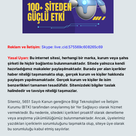
Reklam ve İletişim:
Skype: live:.cid.575569c608265c69
Yasal Uyarı:
Bu internet sitesi, herhangi bir marka, kurum veya şahıs
şirketi ile hiçbir bağlantısı bulunmamaktadır. Sitede yalnızca kendi
hazırladığımız makaleler paylaşılmaktadır. Burada yer alan içerikler
haber niteliği taşımamakta olup, gerçek kurum ve kişiler hakkında
paylaşım yapılmamaktadır. Gerçek kurum ve kişiler ile isim
benzerlikleri tamamen tesadüfidir. Sitemizdeki bilgiler taslak
halindedir ve tavsiye niteliği taşımazlar.
Sitemiz, 5651 Sayılı Kanun gereğince Bilgi Teknolojileri ve İletişim
Kurumu (BTK) tarafından onaylanmış bir Yer Sağlayıcı olarak hizmet
vermektedir. Bu nedenle, sitedeki içerikleri proaktif olarak denetleme
veya araştırma yükümlülüğümüz bulunmamaktadır. Ancak, üyelerimiz
yazdıkları içeriklerin sorumluluğunu taşımakta olup, siteye üye olarak
bu sorumluluğu kabul etmiş sayılırlar.