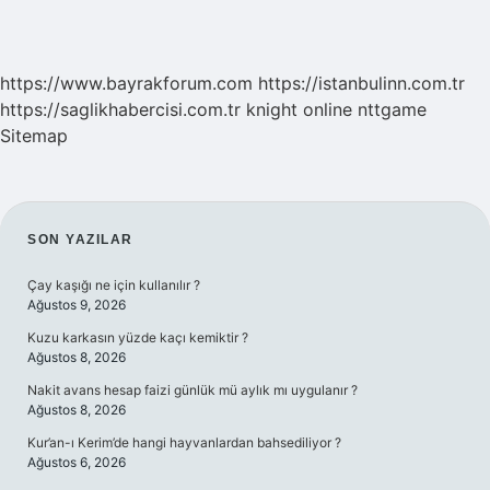
https://www.bayrakforum.com
https://istanbulinn.com.tr
https://saglikhabercisi.com.tr
knight online
nttgame
Sitemap
SIDEBAR
SON YAZILAR
Çay kaşığı ne için kullanılır ?
Ağustos 9, 2026
Kuzu karkasın yüzde kaçı kemiktir ?
Ağustos 8, 2026
Nakit avans hesap faizi günlük mü aylık mı uygulanır ?
Ağustos 8, 2026
Kur’an-ı Kerim’de hangi hayvanlardan bahsediliyor ?
Ağustos 6, 2026