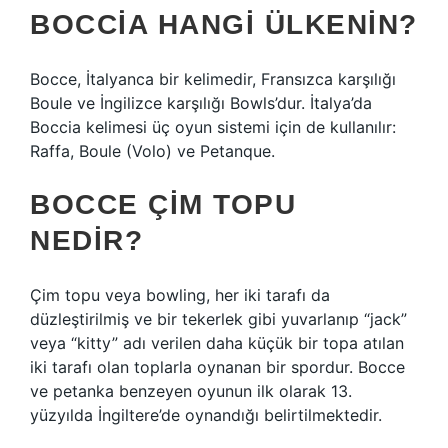
BOCCIA HANGI ÜLKENIN?
Bocce, İtalyanca bir kelimedir, Fransızca karşılığı
Boule ve İngilizce karşılığı Bowls’dur. İtalya’da
Boccia kelimesi üç oyun sistemi için de kullanılır:
Raffa, Boule (Volo) ve Petanque.
BOCCE ÇIM TOPU
NEDIR?
Çim topu veya bowling, her iki tarafı da
düzleştirilmiş ve bir tekerlek gibi yuvarlanıp “jack”
veya “kitty” adı verilen daha küçük bir topa atılan
iki tarafı olan toplarla oynanan bir spordur. Bocce
ve petanka benzeyen oyunun ilk olarak 13.
yüzyılda İngiltere’de oynandığı belirtilmektedir.