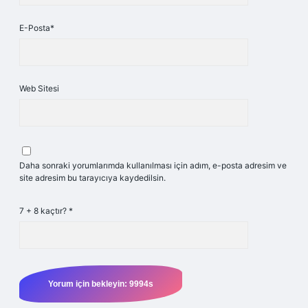
E-Posta*
Web Sitesi
Daha sonraki yorumlarımda kullanılması için adım, e-posta adresim ve
site adresim bu tarayıcıya kaydedilsin.
7 + 8 kaçtır?
*