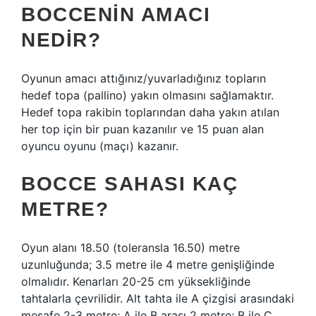
BOCCENIN AMACI
NEDIR?
Oyunun amacı attığınız/yuvarladığınız topların
hedef topa (pallino) yakın olmasını sağlamaktır.
Hedef topa rakibin toplarından daha yakın atılan
her top için bir puan kazanılır ve 15 puan alan
oyuncu oyunu (maçı) kazanır.
BOCCE SAHASI KAÇ
METRE?
Oyun alanı 18.50 (toleransla 16.50) metre
uzunluğunda; 3.5 metre ile 4 metre genişliğinde
olmalıdır. Kenarları 20-25 cm yüksekliğinde
tahtalarla çevrilidir. Alt tahta ile A çizgisi arasındaki
mesafe 2-3 metre; A ile B arası 2 metre; B ile C