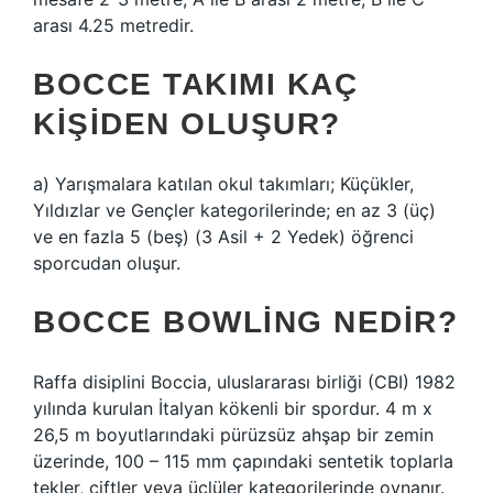
arası 4.25 metredir.
BOCCE TAKIMI KAÇ
KIŞIDEN OLUŞUR?
a) Yarışmalara katılan okul takımları; Küçükler,
Yıldızlar ve Gençler kategorilerinde; en az 3 (üç)
ve en fazla 5 (beş) (3 Asil + 2 Yedek) öğrenci
sporcudan oluşur.
BOCCE BOWLING NEDIR?
Raffa disiplini Boccia, uluslararası birliği (CBI) 1982
yılında kurulan İtalyan kökenli bir spordur. 4 m x
26,5 m boyutlarındaki pürüzsüz ahşap bir zemin
üzerinde, 100 – 115 mm çapındaki sentetik toplarla
tekler, çiftler veya üçlüler kategorilerinde oynanır.