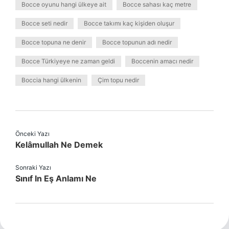
Bocce oyunu hangi ülkeye ait
Bocce sahası kaç metre
Bocce seti nedir
Bocce takımı kaç kişiden oluşur
Bocce topuna ne denir
Bocce topunun adı nedir
Bocce Türkiyeye ne zaman geldi
Boccenin amacı nedir
Boccia hangi ülkenin
Çim topu nedir
Önceki Yazı
Kelâmullah Ne Demek
Sonraki Yazı
Sınıf In Eş Anlamı Ne