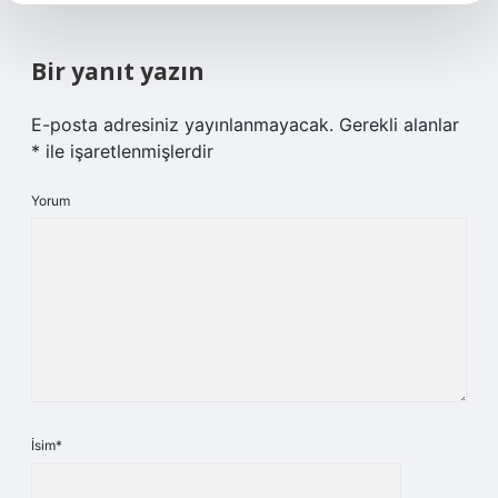
Bir yanıt yazın
E-posta adresiniz yayınlanmayacak.
Gerekli alanlar
*
ile işaretlenmişlerdir
Yorum
İsim*