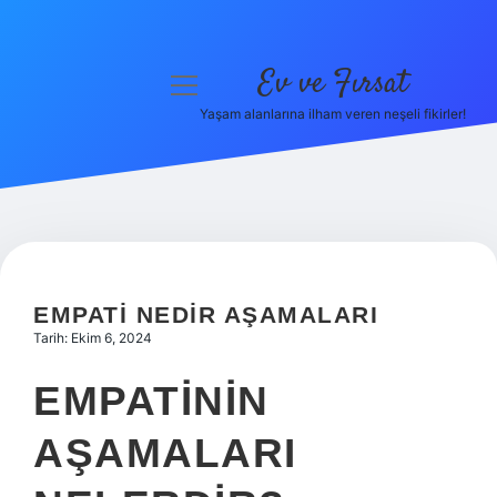
Ev ve Fırsat
menüyü
aç
Yaşam alanlarına ilham veren neşeli fikirler!
Anasayfa
Gizlilik Politikası
Yasal Uyarı
Hakkımızda
EMPATI NEDIR AŞAMALARI
Tarih: Ekim 6, 2024
EMPATININ
AŞAMALARI