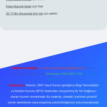
İHale Mantığı Nedir
için
Deli
20 Tl Nin Arkasında Kim Var
için
admin
ps://www.betexper.xyz/
Reklam ve İletişim:
E-mail:
backlinkpaneli@gmail.com
Teams:
forumhizmeti@gmail.com
Whatsapp: 0262 606 0 726
Telegram:
@karabul
Yasal Uyarı:
Sitemiz, 5651 Sayılı Kanun gereğince Bilgi Teknolojileri
ve İletişim Kurumu (BTK) tarafından onaylanmış bir Yer Sağlayıcı
olarak hizmet vermektedir. Bu nedenle, sitedeki içerikleri proaktif
olarak denetleme veya araştırma yükümlülüğümüz bulunmamaktadır.