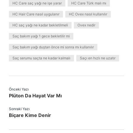
HC Care saç yağı ne işe yarar
HC Care Türk malı mı
HC Hair Care nasıl uygulanır
HC Ovex nasıl kullanılır
HC saç yağı ne kadar bekletilmeli
Ovex nedir
Saç bakım yağı 1 gece bekletilir mi
Saç bakım yağı duştan önce mi sonra mı kullanılır
Saç serumu saçta ne kadar kalmalı
Saçı en hızlı ne uzatır
Önceki Yazı
Plüton Da Hayat Var Mı
Sonraki Yazı
Biçare Kime Denir