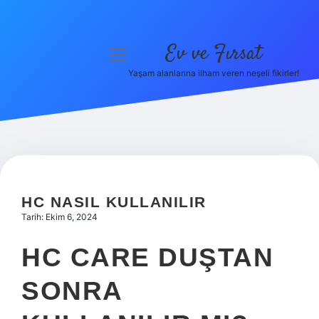
Ev ve Fırsat
menüyü
aç
Yaşam alanlarına ilham veren neşeli fikirler!
Anasayfa
Gizlilik Politikası
Yasal Uyarı
Hakkımızda
HC NASIL KULLANILIR
Tarih: Ekim 6, 2024
HC CARE DUŞTAN
SONRA