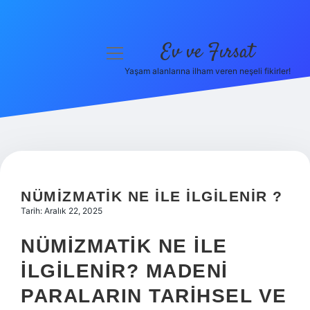
Ev ve Fırsat
menüyü
aç
Yaşam alanlarına ilham veren neşeli fikirler!
Anasayfa
Gizlilik Politikası
Yasal Uyarı
Hakkımızda
NÜMIZMATIK NE ILE ILGILENIR ?
Tarih: Aralık 22, 2025
NÜMIZMATIK NE İLE
İLGILENIR? MADENI
PARALARIN TARIHSEL VE