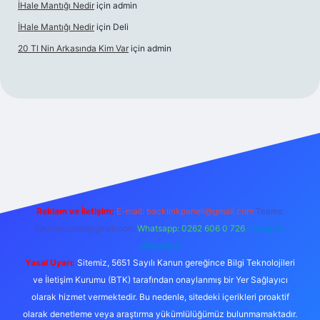
İHale Mantığı Nedir
için
admin
İHale Mantığı Nedir
için
Deli
20 Tl Nin Arkasında Kim Var
için
admin
/
Reklam ve İletişim:
E-mail:
backlinkpaneli@gmail.com
Teams:
forumhizmeti@gmail.com
Whatsapp: 0262 606 0 726
Telegram:
@karabul
Yasal Uyarı:
Sitemiz, 5651 Sayılı Kanun gereğince Bilgi Teknolojileri
ve İletişim Kurumu (BTK) tarafından onaylanmış bir Yer Sağlayıcı
olarak hizmet vermektedir. Bu nedenle, sitedeki içerikleri proaktif
olarak denetleme veya araştırma yükümlülüğümüz bulunmamaktadır.