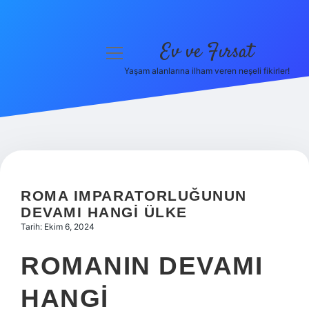
Ev ve Fırsat
menüyü
aç
Yaşam alanlarına ilham veren neşeli fikirler!
Anasayfa
Gizlilik Politikası
Yasal Uyarı
Hakkımızda
ROMA IMPARATORLUĞUNUN
DEVAMI HANGI ÜLKE
Tarih: Ekim 6, 2024
ROMANIN DEVAMI
HANGI