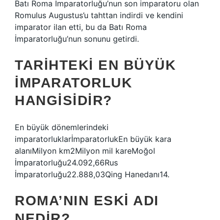
Batı Roma İmparatorluğu’nun son imparatoru olan
Romulus Augustus’u tahttan indirdi ve kendini
imparator ilan etti, bu da Batı Roma
İmparatorluğu’nun sonunu getirdi.
TARIHTEKI EN BÜYÜK
IMPARATORLUK
HANGISIDIR?
En büyük dönemlerindeki
imparatorluklarİmparatorlukEn büyük kara
alanıMilyon km2Milyon mil kareMoğol
İmparatorluğu24.092,66Rus
İmparatorluğu22.888,03Qing Hanedanı14.
ROMA’NIN ESKI ADI
NEDIR?