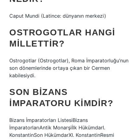
Caput Mundi (Latince: dünyanın merkezi)
OSTROGOTLAR HANGI
MILLETTIR?
Ostrogotlar (Ostrogotlar), Roma İmparatorluğu’nun
son dönemlerinde ortaya çıkan bir Cermen
kabilesiydi.
SON BIZANS
IMPARATORU KIMDIR?
Bizans İmparatorları ListesiBizans
İmparatorlarıAntik Monarşiİlk HükümdarI.
KonstantinSon HükümdarXI. KonstantinResmi