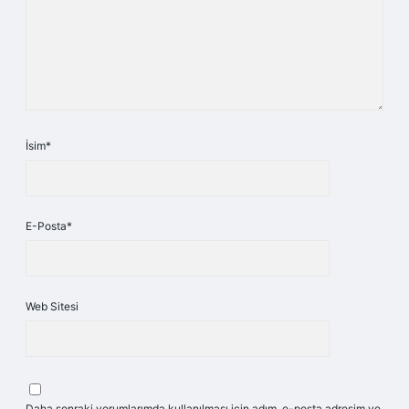
İsim*
E-Posta*
Web Sitesi
Daha sonraki yorumlarımda kullanılması için adım, e-posta adresim ve