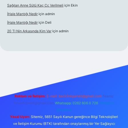
Sağılan Anne Sütü Kaç Cc Verilmeli
için
Ekin
İHale Mantığı Nedir
için
admin
İHale Mantığı Nedir
için
Deli
20 Tl Nin Arkasında Kim Var
için
admin
ps://ilbet.online/
vdcasino giriş
vdcasino giriş
https://www.be
Reklam ve İletişim:
E-mail:
backlinkpaneli@gmail.com
Teams:
forumhizmeti@gmail.com
Whatsapp: 0262 606 0 726
Telegram:
@karabul
Yasal Uyarı:
Sitemiz, 5651 Sayılı Kanun gereğince Bilgi Teknolojileri
ve İletişim Kurumu (BTK) tarafından onaylanmış bir Yer Sağlayıcı